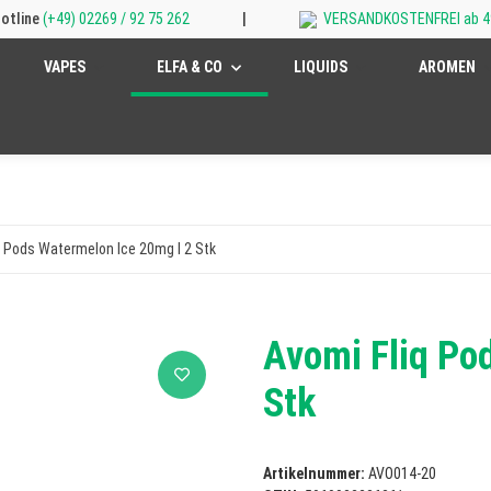
otline
(+49) 02269 / 92 75 262
|
VERSANDKOSTENFREI ab 4
VAPES
ELFA & CO
LIQUIDS
AROMEN
q Pods Watermelon Ice 20mg I 2 Stk
Avomi Fliq Po
Stk
Artikelnummer:
AVO014-20