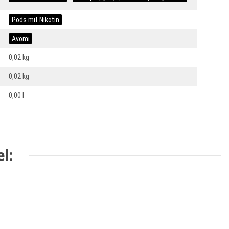
Pods mit Nikotin
Avomi
0,02 kg
0,02
kg
0,00 l
l: