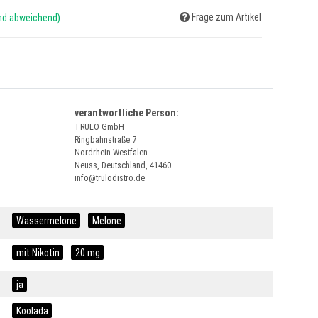
Frage zum Artikel
and abweichend)
verantwortliche Person:
TRULO GmbH
Ringbahnstraße 7
Nordrhein-Westfalen
Neuss, Deutschland, 41460
info@trulodistro.de
Wassermelone
Melone
mit Nikotin
20 mg
ja
Koolada