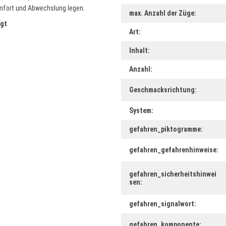
omfort und Abwechslung legen.
max. Anzahl der Züge:
igt
Art:
Inhalt:
Anzahl:
Geschmacksrichtung:
System:
gefahren_piktogramme:
gefahren_gefahrenhinweise:
gefahren_sicherheitshinwei
sen:
gefahren_signalwort:
gefahren_komponente: