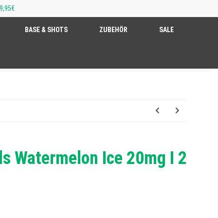
9,95€
BASE & SHOTS
ZUBEHÖR
SALE
ds Watermelon Ice 20mg I 2