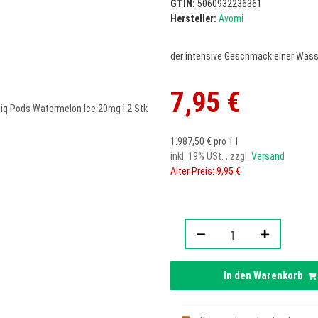
GTIN:
5060932236361
Hersteller:
Avomi
der intensive Geschmack einer Wasse
7,95 €
1.987,50 € pro 1 l
inkl. 19% USt. , zzgl.
Versand
Alter Preis: 9,95 €
In den Warenkorb