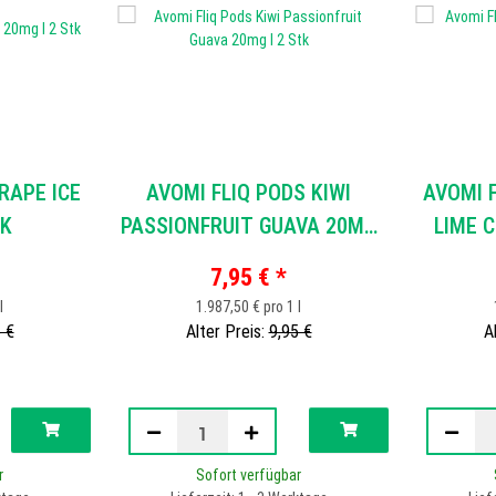
RAPE ICE
AVOMI FLIQ PODS KIWI
AVOMI 
TK
PASSIONFRUIT GUAVA 20MG
LIME C
I 2 STK
7,95 €
*
l
1.987,50 € pro 1 l
 €
Alter Preis:
9,95 €
A
r
Sofort verfügbar