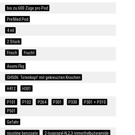
bis zu 600 Züge pro Pod
Prefilled Pod
4 ml
2 Stück
Frisch
Frucht
Avomi Fliq
GHS06: Totenkopf mit gekreuzten Knochen
H412
H301
P101
P102
P264
P301
P330
P301 + P310
P501
Gefahr
nicotine benzoate
2-Isopropyl-N,2,3-trimethylbutyramide