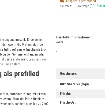
Knapper Lagerbestand
(DE - Ausl
Lieferzeit:
1 - 3 Werktage
Herstellerinformationen:
 eine angenehm kühle Brise deinen
Avomi
t den Avomi Fliq Watermelon Ice
e trifft auf eine erfrischende Eis-
, ,
 ob du den Sommer einfangen oder
ist deine erste Wahl. Lass dich von
ne Sinne belebt.
 als prefilled
Produkteigenschaft
Wert
Geschmack:
Nikotinstärke (mg/ml):
Frische:
befüllt, enthalten 20 mg/ml Nikotin
en Avomi-Akku, der Platz für bis zu
Frische Art:
l wechseln, sondern auch bis zu 2400