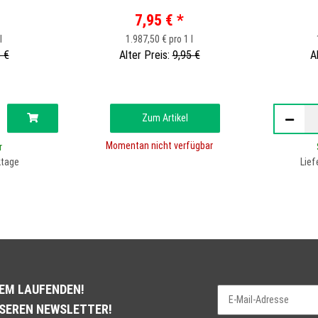
STK
7,95 €
*
l
1.987,50 € pro 1 l
 €
Alter Preis:
9,95 €
A
Zum Artikel
Momentan nicht verfügbar
r
ktage
Lief
DEM LAUFENDEN!
NSEREN NEWSLETTER!