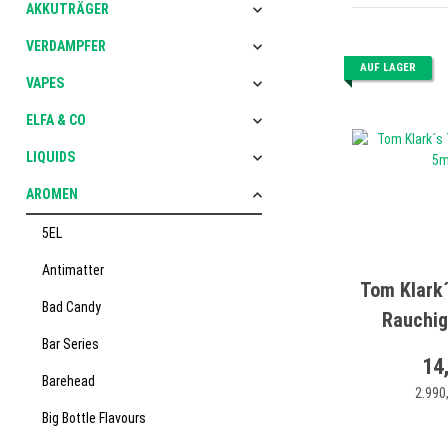
AKKUTRÄGER
VERDAMPFER
AUF LAGER
VAPES
ELFA & CO
LIQUIDS
AROMEN
5EL
Antimatter
Tom Klark
Bad Candy
Rauchig
Bar Series
14
Barehead
2.990,
Big Bottle Flavours