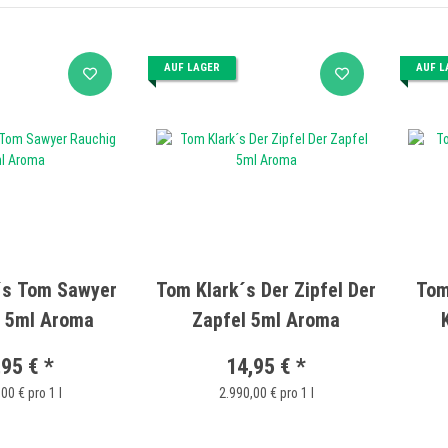
AUF LAGER
AUF L
´s Tom Sawyer
Tom Klark´s Der Zipfel Der
Tom
 5ml Aroma
Zapfel 5ml Aroma
,95 €
*
14,95 €
*
00 € pro 1 l
2.990,00 € pro 1 l