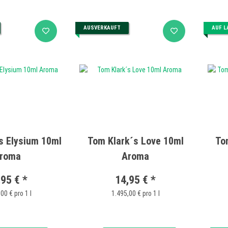
AUSVERKAUFT
AUF L
s Elysium 10ml
Tom Klark´s Love 10ml
To
roma
Aroma
,95 €
*
14,95 €
*
00 € pro 1 l
1.495,00 € pro 1 l