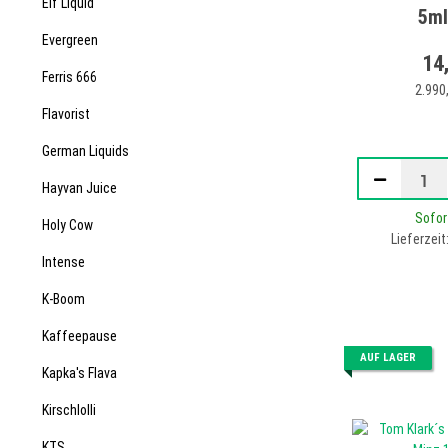
Elf Liquid
5ml
Evergreen
14
Ferris 666
2.990,
Flavorist
German Liquids
Hayvan Juice
Sofor
Holy Cow
Lieferzeit
Intense
K-Boom
Kaffeepause
AUF LAGER
Kapka's Flava
Kirschlolli
KTS