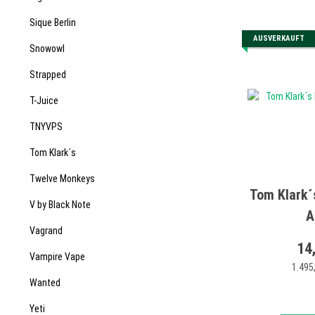
Sique Berlin
AUSVERKAUFT
Snowowl
Strapped
T-Juice
TNYVPS
Tom Klark´s
Twelve Monkeys
Tom Klark´
V by Black Note
A
Vagrand
14
Vampire Vape
1.495,
Wanted
Yeti