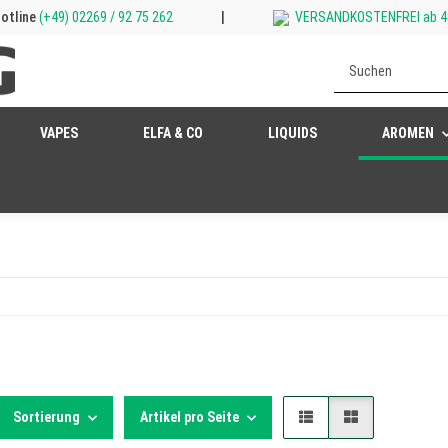
otline
(+49) 02269 / 92 75 262
|
VERSANDKOSTENFREI ab 4
VAPES
ELFA & CO
LIQUIDS
AROMEN
Sortierung
Artikel pro Seite