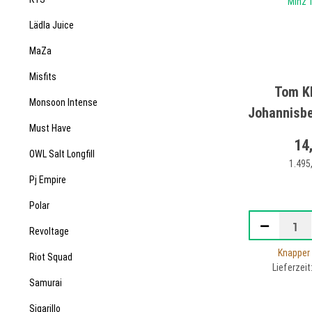
Lädla Juice
MaZa
Misfits
Tom K
Monsoon Intense
Johannisb
Must Have
A
14
OWL Salt Longfill
1.495,
Pj Empire
Polar
Revoltage
Knapper
Riot Squad
Lieferzeit
Samurai
Sigarillo