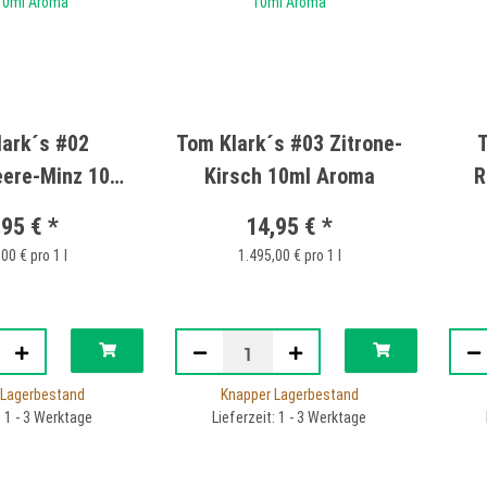
lark´s #02
Tom Klark´s #03 Zitrone-
T
eere-Minz 10ml
Kirsch 10ml Aroma
R
roma
,95 €
*
14,95 €
*
00 € pro 1 l
1.495,00 € pro 1 l
 Lagerbestand
Knapper Lagerbestand
: 1 - 3 Werktage
Lieferzeit: 1 - 3 Werktage