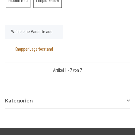
Ribbon Red
Limpid Yellow
Ribbon Red
Limpid Yellow
x
Wähle eine Variante aus
Knapper Lagerbestand
Artikel 1 - 7 von 7
Kategorien