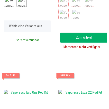
x
Wähle eine Variante aus
Zum Artikel
Sofort verfügbar
Momentan nicht verfügbar
SALE 15%
SALE 19%