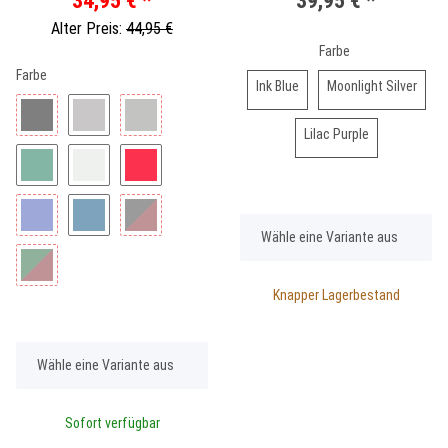
34,95 €
*
39,95 €
*
Alter Preis:
44,95 €
Farbe
Farbe
Ink Blue
Moonl
Ink Blue
Moonlight Silver
Lilac Purple
Lilac Purple
x
Wähle eine Variante aus
Knapper Lagerbestand
x
Wähle eine Variante aus
Sofort verfügbar