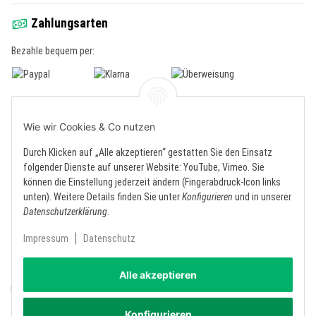
Zahlungsarten
Bezahle bequem per:
Zustellung mit:
Wie wir Cookies & Co nutzen
Kontakt
Durch Klicken auf „Alle akzeptieren“ gestatten Sie den Einsatz
folgender Dienste auf unserer Website: YouTube, Vimeo. Sie
Telefonischer Support
können die Einstellung jederzeit ändern (Fingerabdruck-Icon links
(+49) 2269 927 52 62
unten). Weitere Details finden Sie unter
Konfigurieren
und in unserer
Mo. - Fr.: 09:00 - 16:00 Uhr
Datenschutzerklärung
.
Öffnungszeiten unserer Filialen:
|
Impressum
Datenschutz
Mo. - Fr.: 10:00 - 13:00 / 14:00 - 19:00 Uhr
Sa.: 10:00 - 18:00 Uhr
Alle akzeptieren
Kontaktformular
Konfigurieren