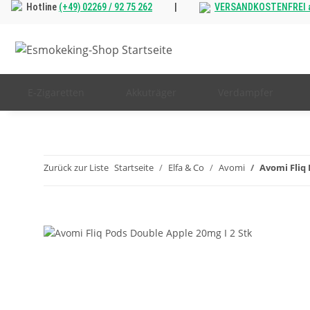
Hotline
(+49) 02269 / 92 75 262
|
VERSANDKOSTENFREI a
E-Zigaretten
Akkuträger
Verdampfer
Zurück zur Liste
Startseite
Elfa & Co
Avomi
Avomi Fliq 