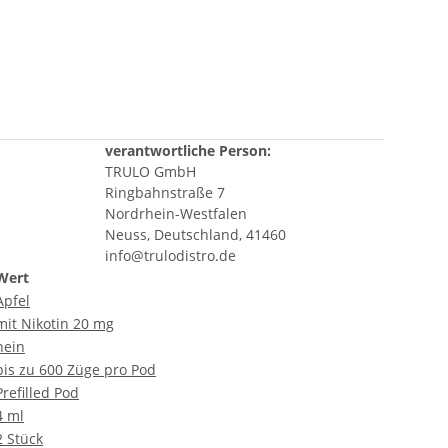
verantwortliche Person:
TRULO GmbH
Ringbahnstraße 7
Nordrhein-Westfalen
Neuss, Deutschland, 41460
info@trulodistro.de
Wert
Apfel
mit Nikotin
20 mg
nein
bis zu 600 Züge pro Pod
Prefilled Pod
4 ml
2 Stück