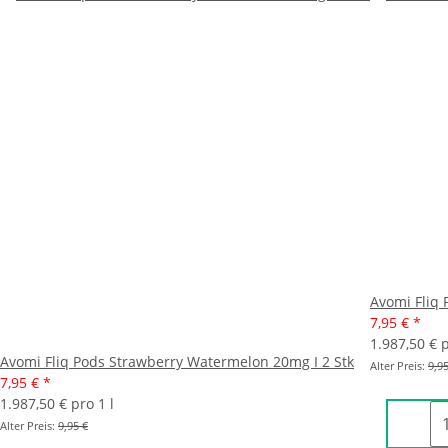
Avomi Fliq 
7,95 €
*
1.987,50 € p
Avomi Fliq Pods Strawberry Watermelon 20mg I 2 Stk
Alter Preis:
9,95
7,95 €
*
1.987,50 € pro 1 l
Alter Preis:
9,95 €