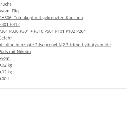
Frucht
Avomi Fliq
GHS06: Totenkopf mit gekreuzten Knochen
H301
H412
P301
P330
P301 + P310
P501
P101
P102
P264
Gefahr
nicotine benzoate
2-Isopropyl-N,2,3-trimethylbutyramide
Pods mit Nikotin
Avomi
0,02 kg
0,02
kg
0,00 l