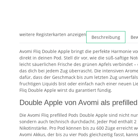
weitere Registerkarten anzeigen
Beschreibung
Be
Avomi Fliq Double Apple bringt die perfekte Harmonie v
direkt in deinen Pod. Stell dir vor, wie die süß-saftige No
leicht säuerlichen Frische des grünen Apfels verbindet –
das dich bei jedem Zug überrascht. Die intensiven Arome
dafür, dass der Geschmack bis zum letzten Zug unverfäls
fruchtigen Liquids bist oder einfach nach einer neuen Li
Fliq Double Apple wirst du garantiert fündig.
Double Apple von Avomi als prefille
Die Avomi Fliq prefilled Pods Double Apple sind nicht nur
sondern auch technisch durchdacht. Jeder Pod enthält 2 
Nikotinstärke. Pro Pod können bis zu 600 Züge erreicht 
Avomi Akkus, der bis zu vier Pods gleichzeitig fasst, kan