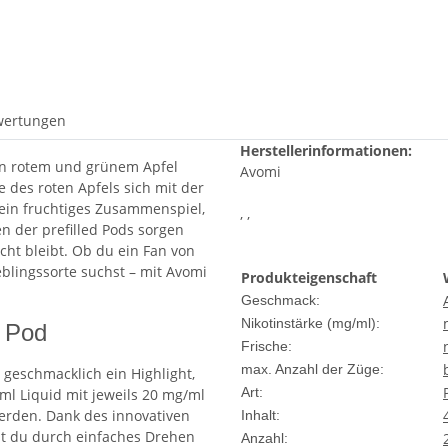
wertungen
Herstellerinformationen:
on rotem und grünem Apfel
Avomi
te des roten Apfels sich mit der
 ein fruchtiges Zusammenspiel,
, ,
n der prefilled Pods sorgen
cht bleibt. Ob du ein Fan von
eblingssorte suchst – mit Avomi
Produkteigenschaft
Geschmack:
Nikotinstärke (mg/ml):
d Pod
Frische:
max. Anzahl der Züge:
 geschmacklich ein Highlight,
Art:
ml Liquid mit jeweils 20 mg/ml
werden. Dank des innovativen
Inhalt:
nst du durch einfaches Drehen
Anzahl: