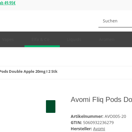
b 49,95€
Vapes
Elfa & Co
Liquids
Aromen
Pods Double Apple 20mg I 2 Stk
Avomi Fliq Pods Do
Artikelnummer:
AVO005-20
GTIN:
5060932236279
Hersteller:
Avomi