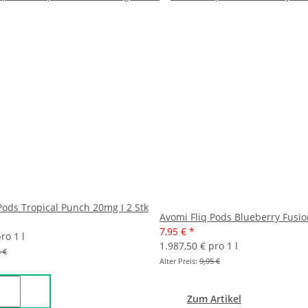
Pods Tropical Punch 20mg I 2 Stk
Avomi Fliq Pods Blueberry Fusio
7,95 €
*
ro 1 l
1.987,50 € pro 1 l
 €
Alter Preis:
9,95 €
Zum Artikel