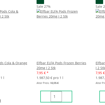
Sale 27%
Sale 
ods Cola & Orange
Elfbar ELFA Pods Frozen Berries
Elfba
20mg I 2 Stk
I 2 Stk
7,95 €
*
7,95 
1 l
1.987,50 € pro 1 l
1.987,
Alter Preis:
10,95 €
Alter Pr
l