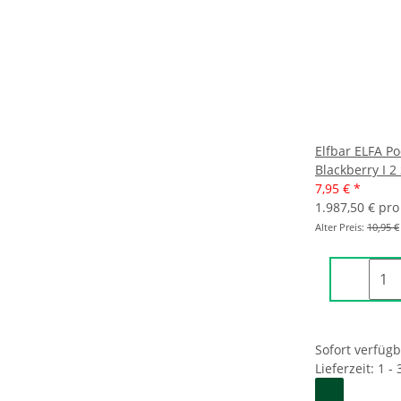
Elfbar ELFA P
Blackberry I 2 
7,95 €
*
1.987,50 € pro 
Alter Preis:
10,95 €
Sofort verfüg
Lieferzeit: 1 -