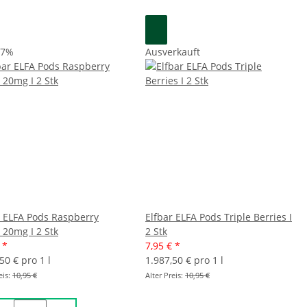
27%
Ausverkauft
r ELFA Pods Raspberry
Elfbar ELFA Pods Triple Berries I
 20mg I 2 Stk
2 Stk
€
*
7,95 €
*
50 € pro 1 l
1.987,50 € pro 1 l
eis:
10,95 €
Alter Preis:
10,95 €