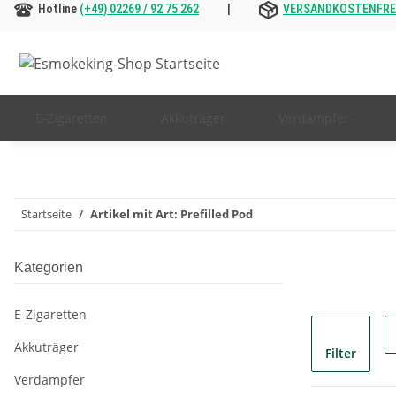
Hotline
(+49) 02269 / 92 75 262
|
VERSANDKOSTENFREI 
E-Zigaretten
Akkuträger
Verdampfer
Startseite
Artikel mit Art: Prefilled Pod
Kategorien
E-Zigaretten
Akkuträger
Filter
Verdampfer