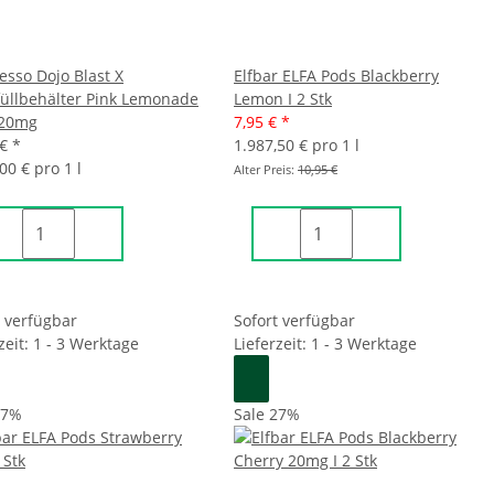
esso Dojo Blast X
Elfbar ELFA Pods Blackberry
üllbehälter Pink Lemonade
Lemon I 2 Stk
 20mg
7,95 €
*
 €
*
1.987,50 € pro 1 l
00 € pro 1 l
Alter Preis:
10,95 €
t verfügbar
Sofort verfügbar
zeit: 1 - 3 Werktage
Lieferzeit: 1 - 3 Werktage
27%
Sale 27%