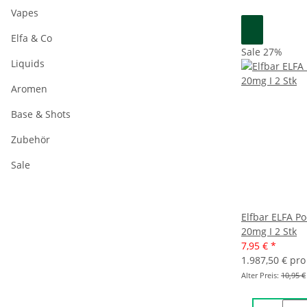
Vapes
Elfa & Co
Sale 27%
Liquids
Aromen
Base & Shots
Zubehör
Sale
Elfbar ELFA P
20mg I 2 Stk
7,95 €
*
1.987,50 € pro 
Alter Preis:
10,95 €