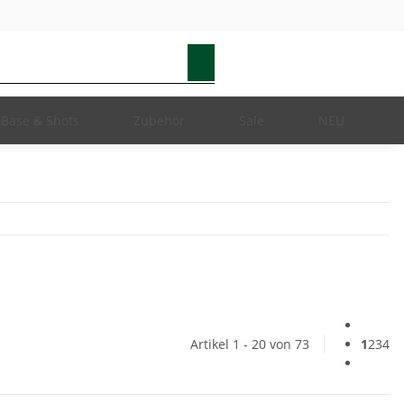
Base & Shots
Zubehör
Sale
NEU
Artikel 1 - 20 von 73
1
2
3
4