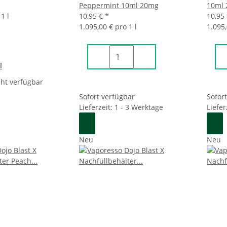
Peppermint 10ml 20mg
10ml
1 l
10,95 €
*
10,95
1.095,00 € pro 1 l
1.095,
l
ht verfügbar
Sofort verfügbar
Sofor
Lieferzeit: 1 - 3 Werktage
Liefer
Neu
Neu