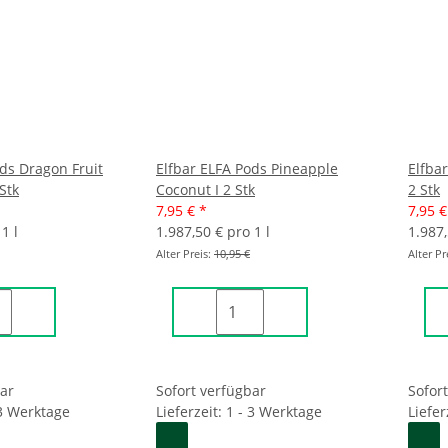
ods Dragon Fruit
Elfbar ELFA Pods Pineapple
Elfbar
Stk
Coconut I 2 Stk
2 Stk
7,95 €
*
7,95 
1 l
1.987,50 € pro 1 l
1.987,
Alter Preis:
10,95 €
Alter Pr
bar
Sofort verfügbar
Sofor
 3 Werktage
Lieferzeit: 1 - 3 Werktage
Liefer