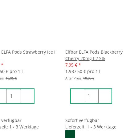
 ELFA Pods Strawberry Ice I
Elfbar ELFA Pods Blackberry
Cherry 20mg I 2 Stk
€
*
7,95 €
*
50 € pro 1 l
1.987,50 € pro 1 l
eis:
10,95 €
Alter Preis:
10,95 €
t verfügbar
Sofort verfügbar
zeit: 1 - 3 Werktage
Lieferzeit: 1 - 3 Werktage