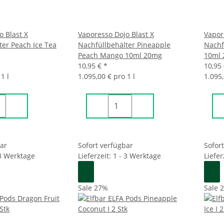
o Blast X
Vaporesso Dojo Blast X
Vapor
ter Peach Ice Tea
Nachfüllbehälter Pineapple
Nachf
Peach Mango 10ml 20mg
10ml
10,95 €
*
10,95
1 l
1.095,00 € pro 1 l
1.095,
bar
Sofort verfügbar
Sofor
 3 Werktage
Lieferzeit: 1 - 3 Werktage
Liefer
Sale 27%
Sale 