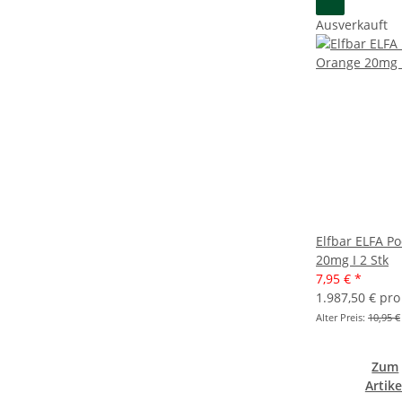
Ausverkauft
Elfbar ELFA P
20mg I 2 Stk
7,95 €
*
1.987,50 € pro 
Alter Preis:
10,95 €
Zum
Artike