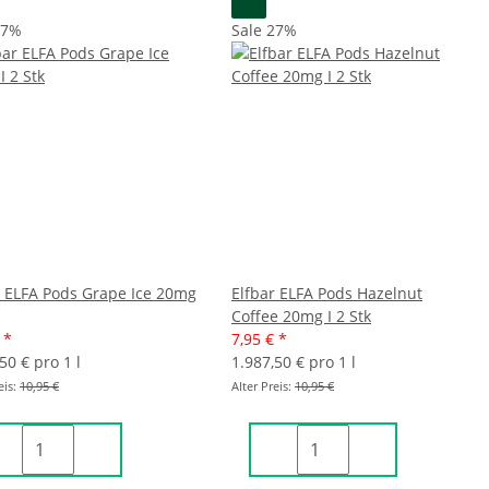
27%
Sale 27%
r ELFA Pods Grape Ice 20mg
Elfbar ELFA Pods Hazelnut
Coffee 20mg I 2 Stk
€
*
7,95 €
*
50 € pro 1 l
1.987,50 € pro 1 l
eis:
10,95 €
Alter Preis:
10,95 €