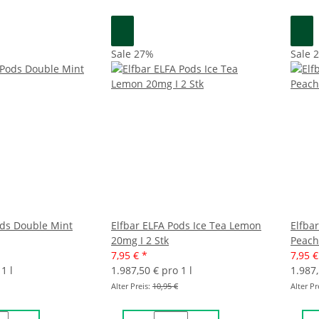
Sale 27%
Sale 
ods Double Mint
Elfbar ELFA Pods Ice Tea Lemon
Elfba
20mg I 2 Stk
Peach
7,95 €
*
7,95 
1 l
1.987,50 € pro 1 l
1.987,
Alter Preis:
10,95 €
Alter Pr