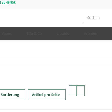
ab 49,95€
Vapes
Elfa & Co
Liquids
Aromen
Sortierung
Artikel pro Seite