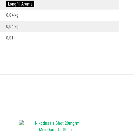
Longfill Aroma
0,04 kg
0,04
kg
0,01 l