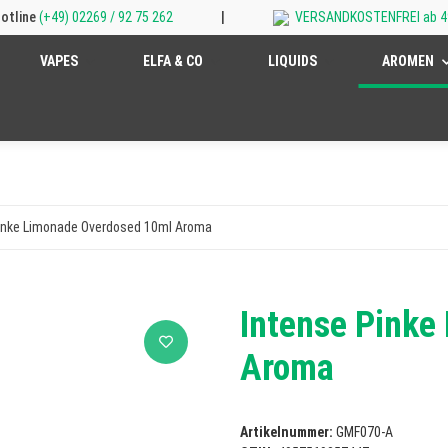
otline
(+49) 02269 / 92 75 262
|
VERSANDKOSTENFREI ab 4
VAPES
ELFA & CO
LIQUIDS
AROMEN
inke Limonade Overdosed 10ml Aroma
Intense Pinke
Aroma
Artikelnummer:
GMF070-A