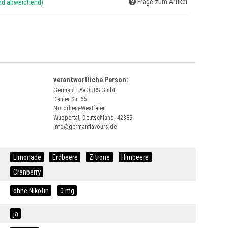
Frage zum Artikel
and abweichend)
verantwortliche Person:
GermanFLAVOURS GmbH
Dahler Str. 65
Nordrhein-Westfalen
Wuppertal, Deutschland, 42389
info@germanflavours.de
Limonade
Erdbeere
Zitrone
Himbeere
Cranberry
ohne Nikotin
0 mg
ja