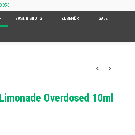
9,95€
BASE & SHOTS
ZUBEHÖR
SALE
 Limonade Overdosed 10ml