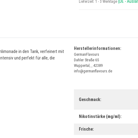
(DE - Ausl
Lieferzeit:
1 - 3 Werktage
Herstellerinformationen:
nlimonade in den Tank, verfeinert mit
GermanFlavours
tensiv und perfekt für alle, die
Dahler Straße 65
Wuppertal, , 42389
info@germanflavours.de
Produkteigenschaft
Wert
Geschmack:
Nikotinstärke (mg/ml):
Frische: