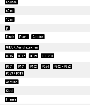
Koolada
60 ml
10 ml
ja
Frisch
Frucht
Getränk
GHS07: Ausrufezeichen
H315
H317
H319
EUH 208
P501
P101
P102
P264
P302 + P352
P333 + P313
Achtung
Citral
Intense