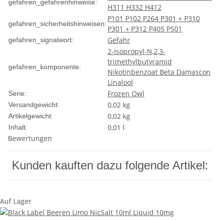
gefahren_gefahrenhinweise:
H311
H332
H412
P101
P102
P264
P301 + P310
gefahren_sicherheitshinweisen:
P301 + P312
P405
P501
Gefahr
gefahren_signalwort:
2-Isopropyl-N,2,3-
trimethylbutyramid
gefahren_komponente:
Nikotinbenzoat
Beta Damascon
Linalool
Frozen Owl
Serie:
0,02 kg
Versandgewicht:
0,02
kg
Artikelgewicht:
0,01 l
Inhalt:
Bewertungen
Kunden kauften dazu folgende Artikel:
Auf Lager