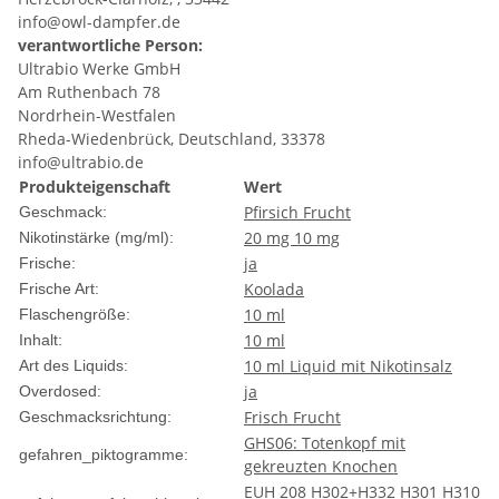
info@owl-dampfer.de
verantwortliche Person:
Ultrabio Werke GmbH
Am Ruthenbach 78
Nordrhein-Westfalen
Rheda-Wiedenbrück, Deutschland, 33378
info@ultrabio.de
Produkteigenschaft
Wert
Pfirsich
Frucht
Geschmack:
20 mg
10 mg
Nikotinstärke (mg/ml):
ja
Frische:
Koolada
Frische Art:
10 ml
Flaschengröße:
10 ml
Inhalt:
10 ml Liquid
mit Nikotinsalz
Art des Liquids:
ja
Overdosed:
Frisch
Frucht
Geschmacksrichtung:
GHS06: Totenkopf mit
gefahren_piktogramme:
gekreuzten Knochen
EUH 208
H302+H332
H301
H310