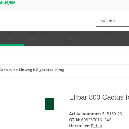
b 49,95€
Vapes
Elfa & Co
Liquids
Aromen
 Cactus Ice Einweg E-Zigarette 20mg
Elfbar 800 Cactus 
Artikelnummer:
ELB169-20
GTIN:
6932570161246
Hersteller:
Elfbar