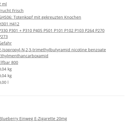
2 ml
Frucht
Frisch
GHS06: Totenkopf mit gekreuzten Knochen
H301
H412
P330
P301 + P310
P405
P501
P101
P102
P103
P264
P270
P273
Gefahr
2-Isopropyl-N,2,3-trimethylbutyramid
nicotine benzoate
Ethylmenthancarboxamid
Elfbar 800
0,04 kg
0,04
kg
0,00 l