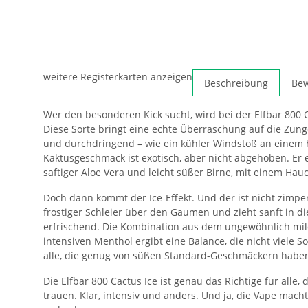
weitere Registerkarten anzeigen
Beschreibung
Be
Wer den besonderen Kick sucht, wird bei der Elfbar 800 C
Diese Sorte bringt eine echte Überraschung auf die Zunge:
und durchdringend – wie ein kühler Windstoß an einem
Kaktusgeschmack ist exotisch, aber nicht abgehoben. Er 
saftiger Aloe Vera und leicht süßer Birne, mit einem Hau
Doch dann kommt der Ice-Effekt. Und der ist nicht zimperl
frostiger Schleier über den Gaumen und zieht sanft in di
erfrischend. Die Kombination aus dem ungewöhnlich m
intensiven Menthol ergibt eine Balance, die nicht viele 
alle, die genug von süßen Standard-Geschmäckern habe
Die Elfbar 800 Cactus Ice ist genau das Richtige für alle,
trauen. Klar, intensiv und anders. Und ja, die Vape mach