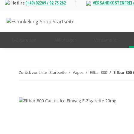
Hotline
(+49) 02269 / 92 75 262
|
VERSANDKOSTENFREI a
E-Zigaretten
Akkuträger
Verdampfer
Zurück zur Liste
Startseite
Vapes
Elfbar 800
Elfbar 800