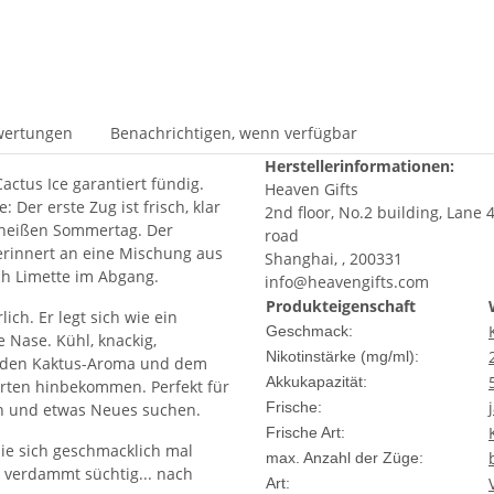
wertungen
Benachrichtigen, wenn verfügbar
Herstellerinformationen:
actus Ice garantiert fündig.
Heaven Gifts
 Der erste Zug ist frisch, klar
2nd floor, No.2 building, Lane 
 heißen Sommertag. Der
road
erinnert an eine Mischung aus
Shanghai, , 200331
ch Limette im Abgang.
info@heavengifts.com
Produkteigenschaft
ich. Er legt sich wie ein
Geschmack:
e Nase. Kühl, knackig,
Nikotinstärke (mg/ml):
ilden Kaktus-Aroma und dem
Akkukapazität:
Sorten hinbekommen. Perfekt für
Frische:
n und etwas Neues suchen.
Frische Art:
 die sich geschmacklich mal
max. Anzahl der Züge:
t verdammt süchtig... nach
Art: