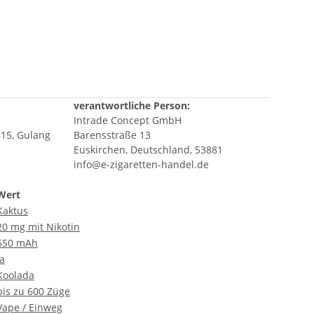
verantwortliche Person:
Intrade Concept GmbH
415, Gulang
Barensstraße 13
Euskirchen, Deutschland, 53881
info@e-zigaretten-handel.de
Wert
Kaktus
20 mg
mit Nikotin
550 mAh
ja
Koolada
bis zu 600 Züge
Vape / Einweg