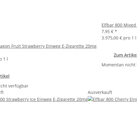
Elfbar 800 Mixed
7,95 €
*
3.975,00 € pro 1 l
ragon Fruit Strawberry Einweg E-Zigarette 20mg
Zum Artike
o 1 l
Momentan nicht 
tikel
cht verfügbar
ft
Ausverkauft