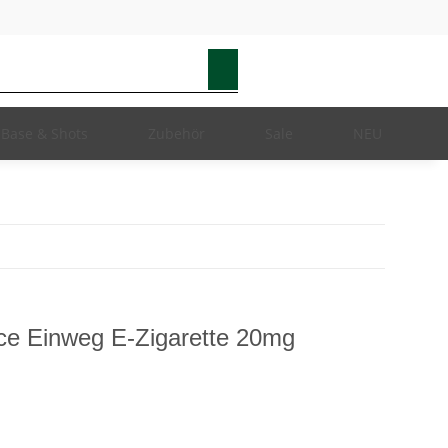
Base & Shots
Zubehör
Sale
NEU
Ice Einweg E-Zigarette 20mg