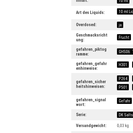
Inhalt:
10 ml
10 ml Li
Art des Liquids:
Overdosed:
ja
Geschmacksricht
Frucht
ung:
gefahren_piktog
GHS06: 
ramme:
gefahren_gefahr
H301
enhinweise:
P264
gefahren_sicher
heitshinweisen:
P501
gefahren_signal
Gefahr
wort:
Serie:
DK Salts
Versandgewicht:
0,03 kg