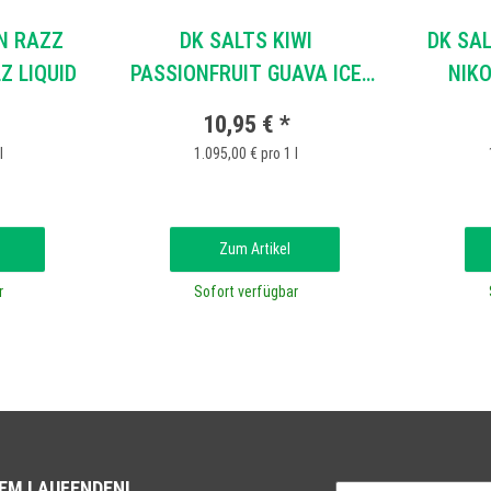
N RAZZ
DK SALTS KIWI
DK SAL
Z LIQUID
PASSIONFRUIT GUAVA ICE
NIKO
NIKOTINSALZ LIQUID
10,95 €
*
l
1.095,00 € pro 1 l
Zum Artikel
r
Sofort verfügbar
DEM LAUFENDEN!