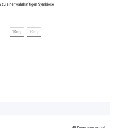
n zu einer wahrhaftigen Symbiose
10mg
20mg
10mg
20mg