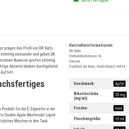
Sofort verfügbar
Herstellerinformationen:
e prägen das Profil von DK Salts
DK Salts
n stimmig ineinander und geben DK
Ostbahnhofstrasse 18
einzelnen Nuancen greifen stimmig
Hessen
chtige Akzente bleiben durchgehend
Frankfurt am Main, Deutschland, 60314
Auftritt.
uchsfertiges
Produkteigenschaft
Wert
Geschmack:
Apfel
Nikotinstärke
20 mg
(mg/ml):
Frische:
nein
 Produkt für die E-Zigarette in der
s Double Apple Nikotinsalz Liquid
Flaschengröße:
10 ml
tzliches Mischen in den Tank.