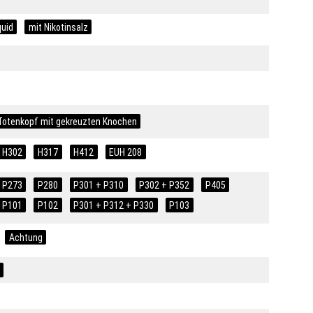
quid
mit Nikotinsalz
Totenkopf mit gekreuzten Knochen
H302
H317
H412
EUH 208
P273
P280
P301 + P310
P302 + P352
P405
P101
P102
P301 + P312 + P330
P103
Achtung