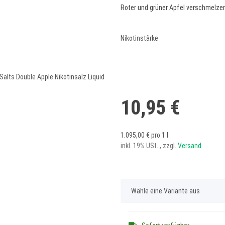
Roter und grüner Apfel verschmelze
Nikotinstärke
10,95 €
1.095,00 € pro 1 l
inkl. 19% USt. , zzgl.
Versand
x
Wähle eine Variante aus