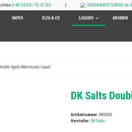
otline
(+49) 02269 / 92 75 262
|
VERSANDKOSTENFREI ab 4
VAPES
ELFA & CO
LIQUIDS
AROMEN
Double Apple Nikotinsalz Liquid
DK Salts Doubl
Artikelnummer:
DKS003
Hersteller:
DK Salts